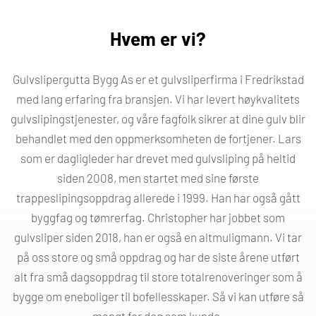
Hvem er vi?
Gulvslipergutta Bygg As er et gulvsliperfirma i Fredrikstad
med lang erfaring fra bransjen. Vi har levert høykvalitets
gulvslipingstjenester, og våre fagfolk sikrer at dine gulv blir
behandlet med den oppmerksomheten de fortjener. Lars
som er dagligleder har drevet med gulvsliping på heltid
siden 2008, men startet med sine første
trappeslipingsoppdrag allerede i 1999. Han har også gått
byggfag og tømrerfag. Christopher har jobbet som
gulvsliper siden 2018, han er også en altmuligmann. Vi tar
på oss store og små oppdrag og har de siste årene utført
alt fra små dagsoppdrag til store totalrenoveringer som å
bygge om eneboliger til bofellesskaper. Så vi kan utføre så
mangt for deg som kunde.