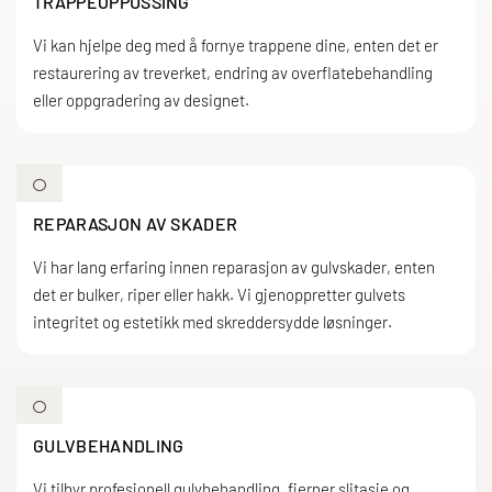
TRAPPEOPPUSSING
Vi kan hjelpe deg med å fornye trappene dine, enten det er
restaurering av treverket, endring av overflatebehandling
eller oppgradering av designet.

REPARASJON AV SKADER
Vi har lang erfaring innen reparasjon av gulvskader, enten
det er bulker, riper eller hakk. Vi gjenoppretter gulvets
integritet og estetikk med skreddersydde løsninger.

GULVBEHANDLING
Vi tilbyr profesjonell gulvbehandling, fjerner slitasje og