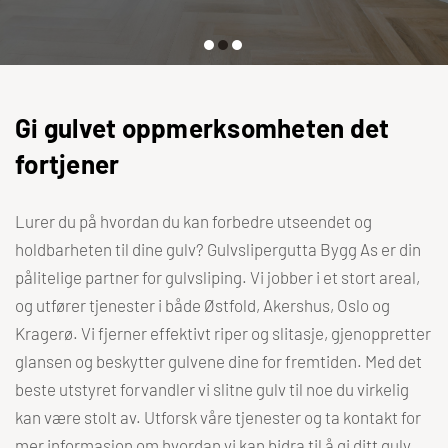
Gi gulvet oppmerksomheten det
fortjener
Lurer du på hvordan du kan forbedre utseendet og
holdbarheten til dine gulv? Gulvslipergutta Bygg As er din
pålitelige partner for gulvsliping. Vi jobber i et stort areal,
og utfører tjenester i både Østfold, Akershus, Oslo og
Kragerø. Vi fjerner effektivt riper og slitasje, gjenoppretter
glansen og beskytter gulvene dine for fremtiden. Med det
beste utstyret forvandler vi slitne gulv til noe du virkelig
kan være stolt av. Utforsk våre tjenester og ta kontakt for
mer informasjon om hvordan vi kan bidra til å gi ditt gulv